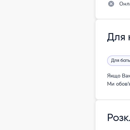
Онл
Для 
Для бать
Якщо Вам
Ми обов'
Роз