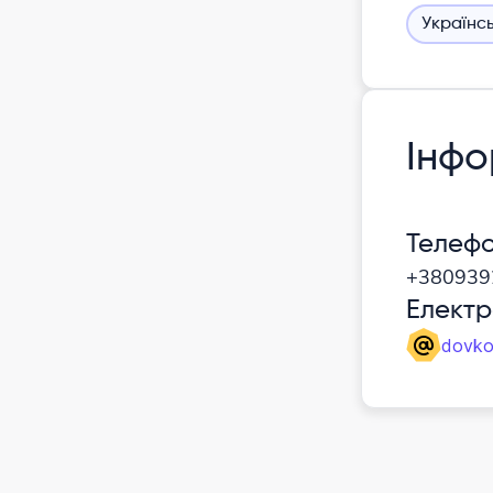
Українс
Інфо
Телеф
+380939
Елект
dovko