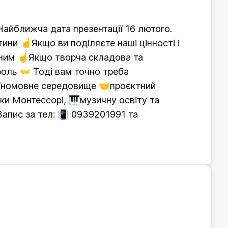
айближча дата презентації 16 лютого.
ини ☝️Якщо ви поділяєте наші цінності і
дним ☝️Якщо творча складова та
роль 👐 Тоді вам точно треба
раїномовне середовище 🤝проєктний
ки Монтессорі, 🎹музичну освіту та
Запис за тел: 📳 0939201991 та