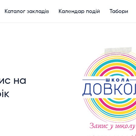
Каталог закладів
Календар подій
Табори
ис на
ік