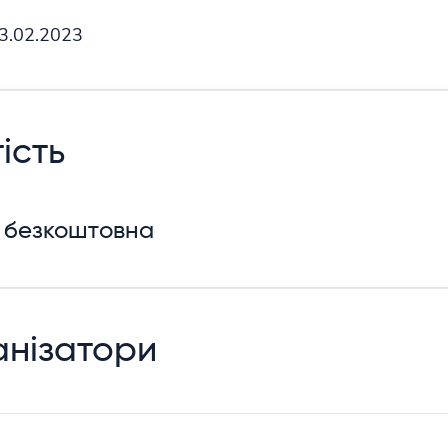
23.02.2023
ість
 безкоштовна
нізатори