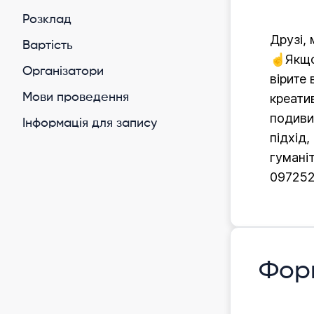
Розклад
Друзі,
Вартість
☝️Якщо
Організатори
вірите
Мови проведення
креати
подиви
Інформація для запису
підхід
гумані
09725
Фор