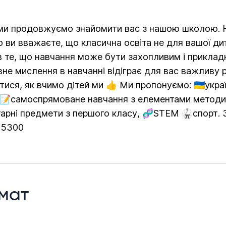
 ми продовжуємо знайомити вас з нашою школою. Н
 ви вважаєте, що класична освіта не для вашої дит
 в те, що навчання може бути захопливим і прикла
вне мислення в навчанні відіграє для вас важливу 
тися, як вчимо дітей ми 👍 Ми пропонуємо: 🇺🇦ук
, 📝самоспрямоване навчання з елементами методи
тарні предмети з першого класу, 🧬STEM 🥋спорт. 
25300
мат