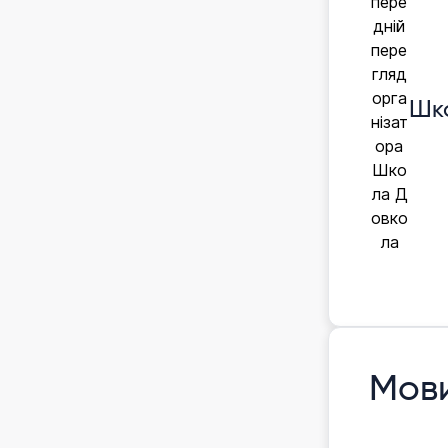
Шк
Мов