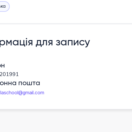
ька
рмація для запису
он
201991
ронна пошта
laschool@gmail.com