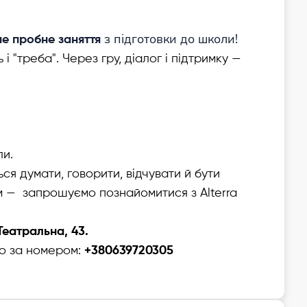
з підготовки до школи!
не пробне заняття
і "треба". Через гру, діалог і підтримку —
ли.
ся думати, говорити, відчувати й бути
м — запрошуємо познайомитися з Alterra
 Театральна, 43.
о за номером:
+380639720305