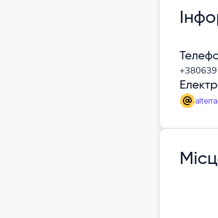
Інфо
Телеф
+380639
Елект
alterr
Місц