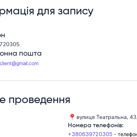
рмація для запису
он
720305
ронна пошта
aclient@gmail.com
е проведення
вулиця Театральна, 43,
Номера телефонів:
+380639720305
- телефо