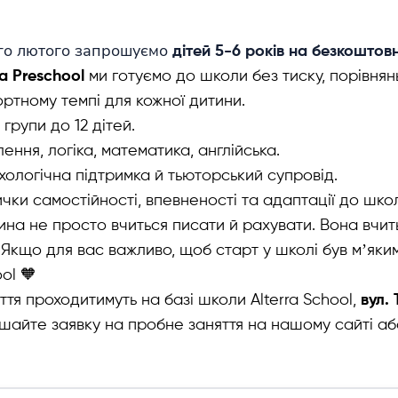
го лютого запрошуємо
дітей 5-6 років на безкоштов
ra Preschool
ми готуємо до школи без тиску, порівнянь 
ртному темпі для кожної дитини.
 групи до 12 дітей.
ення, логіка, математика, англійська.
ологічна підтримка й тьюторський супровід.
чки самостійності, впевненості та адаптації до шко
ина не просто вчиться писати й рахувати. Вона вчить
 Якщо для вас важливо, щоб старт у школі був мʼяки
ol 🧡
ття проходитимуть на базі школи Alterra School,
вул.
шайте заявку на пробне заняття на нашому сайті аб