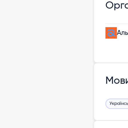
Орга
Аль
Мов
Українс