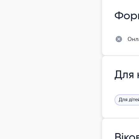
Фор
Онл
Для 
Для діте
Віко