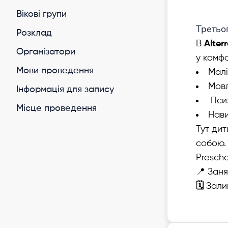
Вікові групи
Третьо
Розклад
B
Alter
Організатори
у комфо
Мови проведення
Малі
Мовл
Інформація для запису
Псих
Місце проведення
Нави
Тут дит
собою.
Prescho
📍 Заня
🗓
Зали