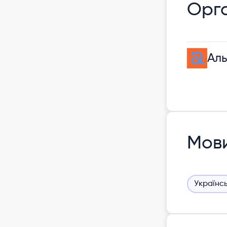
Орга
Аль
Мов
Українс