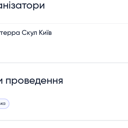
нізатори
терра Скул Київ
и проведення
ька