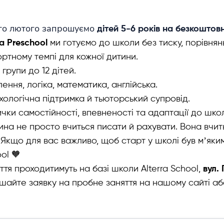
го лютого запрошуємо
дітей 5-6 років на безкоштов
ra Preschool
ми готуємо до школи без тиску, порівнянь 
ртному темпі для кожної дитини.
 групи до 12 дітей.
ення, логіка, математика, англійська.
ологічна підтримка й тьюторський супровід.
чки самостійності, впевненості та адаптації до шко
ина не просто вчиться писати й рахувати. Вона вчить
 Якщо для вас важливо, щоб старт у школі був мʼяки
ol 🧡
ття проходитимуть на базі школи Alterra School,
вул.
шайте заявку на пробне заняття на нашому сайті аб