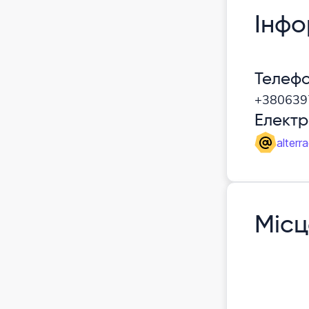
Інфо
Телеф
+380639
Елект
alterr
Місц