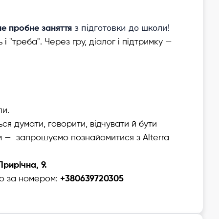
з підготовки до школи!
не пробне заняття
і "треба". Через гру, діалог і підтримку —
ли.
ся думати, говорити, відчувати й бути
м — запрошуємо познайомитися з Alterra
 Прирічна, 9.
о за номером:
+380639720305