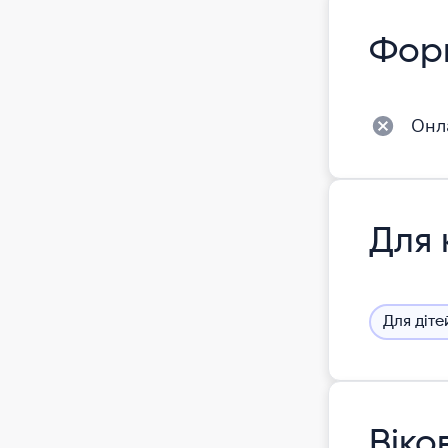
Фор
Онл
Для 
Для діте
Віко