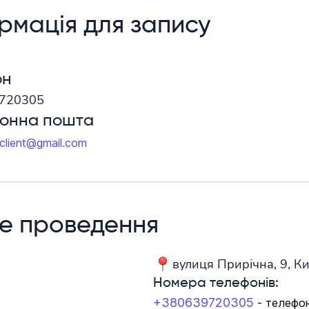
рмація для запису
он
720305
ронна пошта
aclient@gmail.com
е проведення
вулиця Прирічна, 9, Ки
Номера телефонів:
+380639720305
- телефо