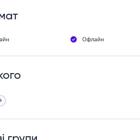
мат
айн
Офлайн
кого
й
ві групи