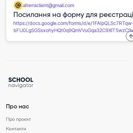
alterraclient@gmail.com
Посилання на форму для реєстраці
https://docs.google.com/forms/d/e/1FAIpQLSc7RTqw
bFU0LgSGSsxohyHQt0q9QmVVuGqa32C9XlT5wzC9w
Про нас
Про проєкт
Контакти