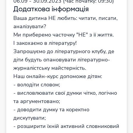
06.09 - 30.09.2023
(Час початку:
09:30)
Додаткова інформація
Ваша дитина НЕ любить: читати, писати,
аналізувати?
Ми приберемо часточку "НЕ" з її життя.
І закохаємо в літературу!
Запрошуємо до літературного клубу, де
діти будуть опановувати літературно-
журналістську майстерність.
Наш онлайн-курс допоможе дітям:
- володіти словом;
- висловлювати свої думки чітко, логічно
та аргументовано;
- доводити думку та коректно
дискутувати;
- розширити їхній активний словниковий