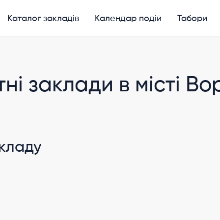
Каталог закладів
Календар подій
Табори
тні заклади в місті Во
акладу