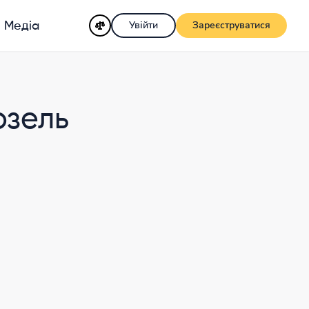
Увійти
Зареєструватися
Медіа
рзель