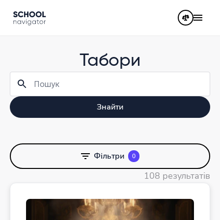
Табори
Знайти
Фільтри
0
108 результатів