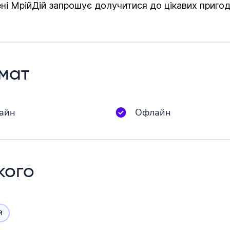
сені МрійДій запрошує долучитися до цікавих пригод
мат
айн
Офлайн
кого
й