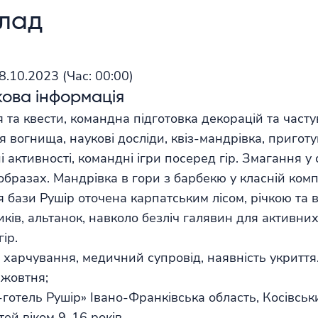
клад
28.10.2023
(Час:
00:00)
ова інформація
 та квести, командна підготовка декорацій та частув
ля вогнища, наукові досліди, квіз-мандрівка, пригот
 активності, командні ігри посеред гір. Змагання у 
образах. Мандрівка в гори з барбекю у класній компа
я бази Рушір оточена карпатським лісом, річкою та 
ків, альтанок, навколо безліч галявин для активних
ір.
 харчування, медичний супровід, наявність укриття
 жовтня;
-готель Рушір» Івано-Франківська область, Косівськ
тей віком 9-16 років.