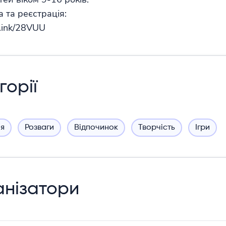
 та реєстрація:
ll.ink/28VUU
горії
я
Розваги
Відпочинок
Творчість
Ігри
нізатори