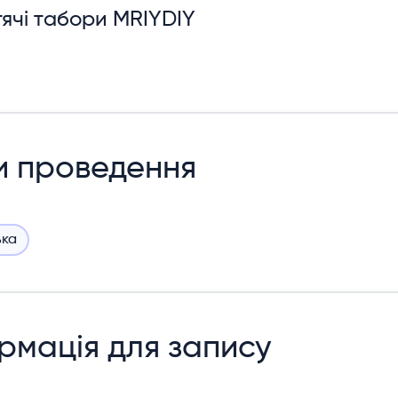
ячі табори MRIYDIY
и проведення
ька
рмація для запису