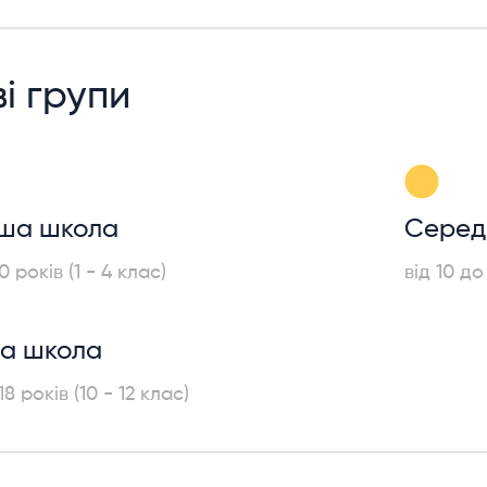
ві групи
ша школа
Серед
0 років (1 - 4 клас)
від 10 до
а школа
18 років (10 - 12 клас)