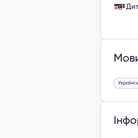
Дит
Мов
Українс
Інфо