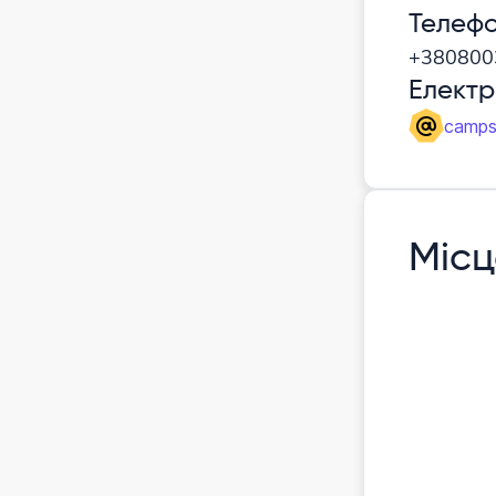
Телеф
+380800
Елект
camps
Місц