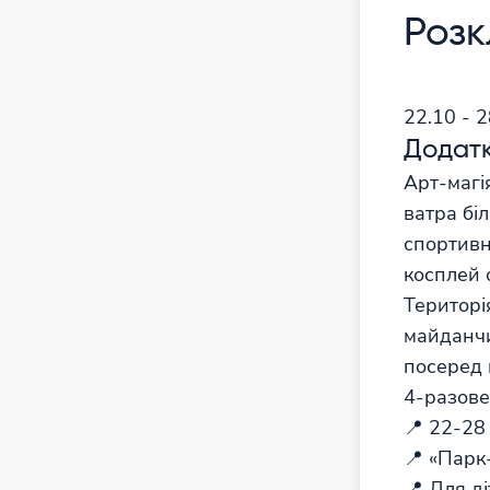
Роз
22.10 - 
Додатк
Арт-магія
ватра бі
спортивні
косплей 
Територі
майданчи
посеред г
4-разове
📍 22-28
📍 «Парк
📍 Для ді