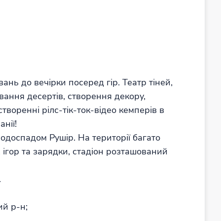
ань до вечірки посеред гір. Театр тіней,
ування десертів, створення декору,
створенні рілс-тік-ток-відео кемперів в
нії!
водоспадом Рушір. На території багато
 ігор та зарядки, стадіон розташований
.
ий р-н;