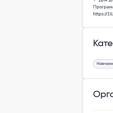
Програма
https://1
Кате
Навчанн
Орга