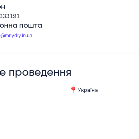
он
333191
ронна пошта
@mriydiy.in.ua
е проведення
Україна