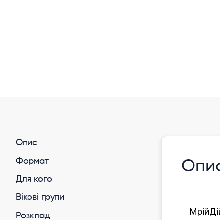
Опис
Формат
Опи
Для кого
Вікові групи
МрійДі
Розклад