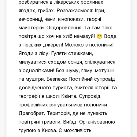
розбиратися в лікарських рослинах,
ягодах, грибах. Розважаємося: Ігри,
вечорниці, чани, кінопокази, творчі
майстерки. Оздоровлення: Та там таке
повітря що хоч на хліб намазуй! 😁 Вода
з гірських джерел! Молоко з полонини!
Ягоди з лісу! Гуляти стежками,
милуватися сходом сонця, спілкуватися
з однолітками! Без шуму, гаму, метушні
та муштри. Безпека: Постійний супровід
досвідченого туриста, вчителя історії та
географії в школі Квінта. Супровід
професійних рятувальників полонини
Драгобрат. Територія, де не лунають
повітряні тривоги. Виїзд: Організованою
групою з Києва. Є можливість