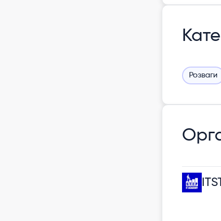
Кате
Розваги
Орга
ITS