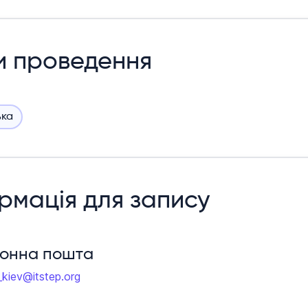
и проведення
ька
рмація для запису
ронна пошта
_kiev@itstep.org