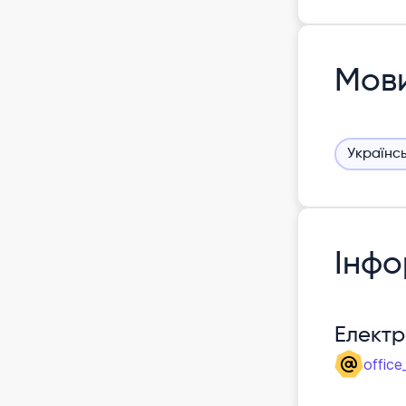
Мов
Українс
Інфо
Елект
office