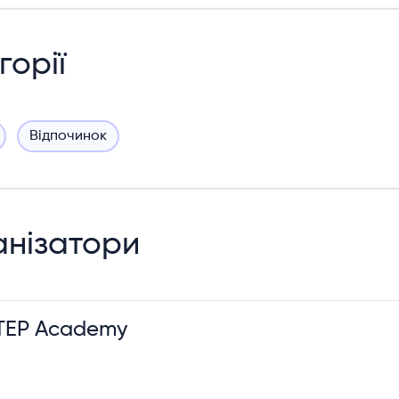
горії
Відпочинок
нізатори
TEP Academy