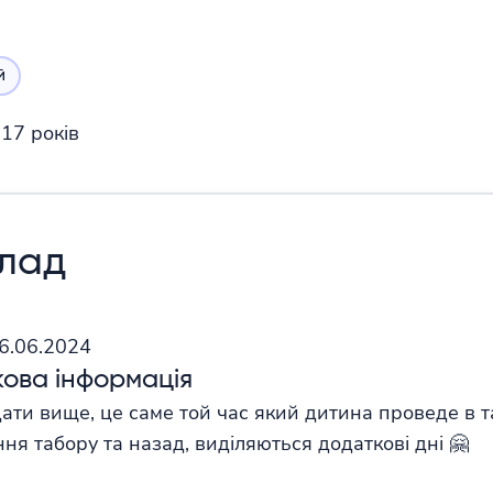
й
-17 років
клад
26.06.2024
ова інформація
дати вище, це саме той час який дитина проведе в т
ня табору та назад, виділяються додаткові дні 🤗