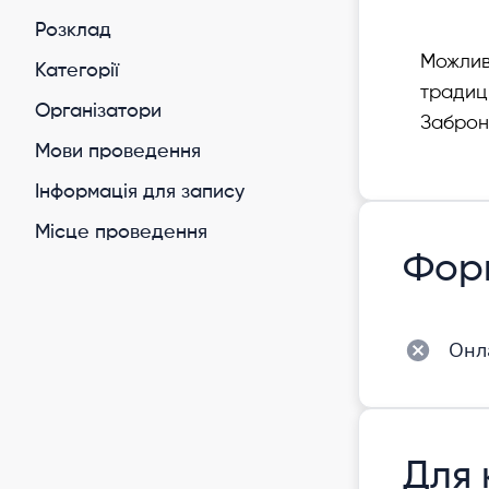
Розклад
Можливі
Категорії
традиц
Організатори
Заброню
Мови проведення
Інформація для запису
Місце проведення
Фор
Онл
Для 