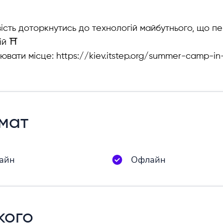
сть доторкнутись до технологій майбутнього, що пе
ій ⛩
вати місце: https://kiev.itstep.org/summer-camp-in
мат
айн
Офлайн
кого