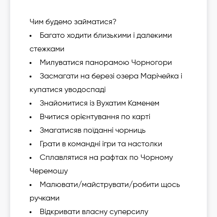
Чим будемо займатися?
Багато ходити близькими і далекими
стежками
Милуватися панорамою Чорногори
Засмагати на березі озера Марічейка і
купатися уводоспаді
Знайомитися із Вухатим Каменем
Вчитися орієнтування по карті
Змагатисяв поїданні чорниць
Грати в командні ігри та настолки
Сплавлятися на рафтах по Чорному
Черемошу
Малювати/майструвати/робити щось
ручками
Відкривати власну суперсилу