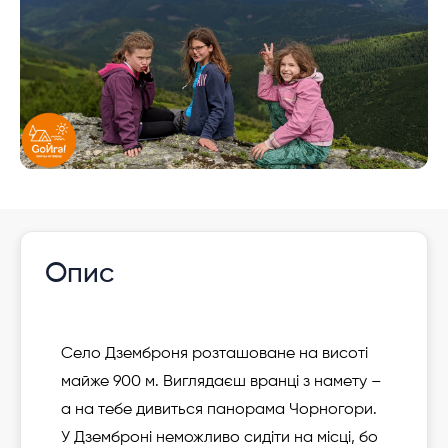
Опис
Село Дземброня розташоване на висоті
майже 900 м. Виглядаєш вранці з намету –
а на тебе дивиться панорама Чорногори.
У Дземброні неможливо сидіти на місці, бо