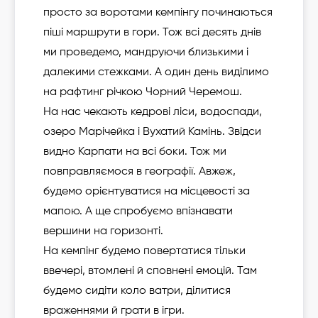
просто за воротами кемпінгу починаються
піші маршрути в гори. Тож всі десять днів
ми проведемо, мандруючи близькими і
далекими стежками. А один день виділимо
на рафтинг річкою Чорний Черемош.
На нас чекають кедрові ліси, водоспади,
озеро Марічейка і Вухатий Камінь. Звідси
видно Карпати на всі боки. Тож ми
повправляємося в географії. Авжеж,
будемо орієнтуватися на місцевості за
мапою. А ще спробуємо впізнавати
вершини на горизонті.
На кемпінг будемо повертатися тільки
ввечері, втомлені й сповнені емоцій. Там
будемо сидіти коло ватри, ділитися
враженнями й грати в ігри.