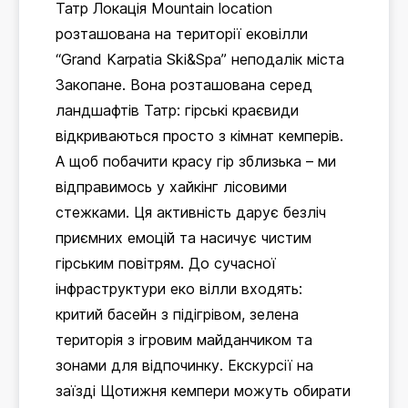
Татр Локація Mountain location
розташована на території ековілли
“Grand Karpatia Ski&Spa” неподалік міста
Закопане. Вона розташована серед
ландшафтів Татр: гірські краєвиди
відкриваються просто з кімнат кемперів.
А щоб побачити красу гір зблизька – ми
відправимось у хайкінг лісовими
стежками. Ця активність дарує безліч
приємних емоцій та насичує чистим
гірським повітрям. До сучасної
інфраструктури еко вілли входять:
критий басейн з підігрівом, зелена
територія з ігровим майданчиком та
зонами для відпочинку. Екскурсії на
заїзді Щотижня кемпери можуть обирати