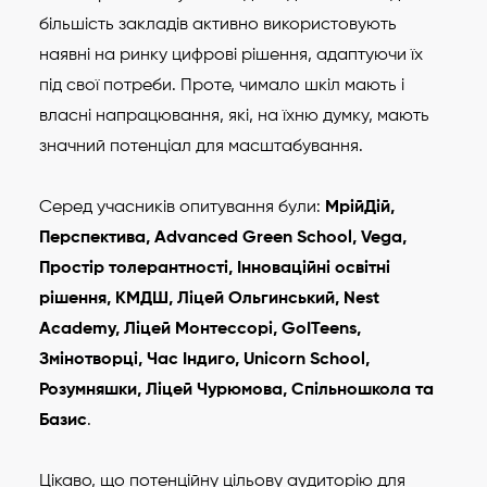
більшість закладів активно використовують
наявні на ринку цифрові рішення, адаптуючи їх
під свої потреби. Проте, чимало шкіл мають і
власні напрацювання, які, на їхню думку, мають
значний потенціал для масштабування.
Серед учасників опитування були:
МрійДій,
Перспектива, Advanced Green School, Vega,
Простір толерантності, Інноваційні освітні
рішення, КМДШ, Ліцей Ольгинський, Nest
Academy, Ліцей Монтесcорі, GoITeens,
Змінотворці, Час Індиго, Unicorn School,
Розумняшки, Ліцей Чурюмова, Спільношкола та
Базис
.
Цікаво, що потенційну цільову аудиторію для