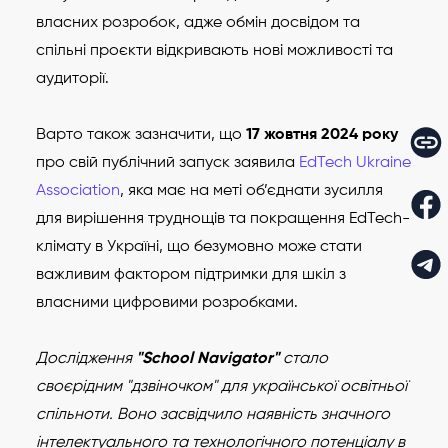
власних розробок, адже обмін досвідом та
спільні проєкти відкривають нові можливості та
аудиторії.
Варто також зазначити, що
17 жовтня 2024 року
про свій публічний запуск заявила
EdTech Ukraine
Association
, яка має на меті об’єднати зусилля
для вирішення труднощів та покращення EdTech-
клімату в Україні, що безумовно може стати
важливим фактором підтримки для шкіл з
власними цифровими розробками.
Дослідження
"School Navigator"
стало
своєрідним "дзвіночком" для української освітньої
спільноти. Воно засвідчило наявність значного
інтелектуального та технологічного потенціалу в