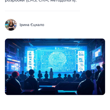
розробки (LMS, CRM, методології).
Ірина Єцкало