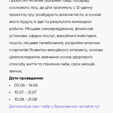
Проєктно-інтелектуальний табір посеред
соснового лісу, де діти гратимуть у 12-денну
проєктну гру: розбудують власне місто, в основі
якого будуть їх ідеї та результати командної
роботи. Місцеве самоврядування, фінансові
установи, сфера послуг, виробничі майстерні,
пошта, місцеве телебачення, розробка власних
стартапів! Розвиток емоційного інтелекту, основи
цілепокладання, вивчення основ здорового
способу життя та пізнання себе, своїх емоцій,
звичок.
Дати проведення:
05.06 - 16.06
10.07 - 21.07
10.08 - 21.08
Детальніше про табір у Брюховичах читайте тут