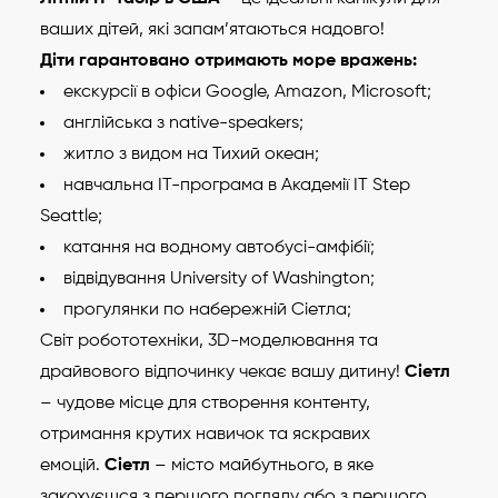
ваших дітей, які запам’ятаються надовго!
Діти гарантовано отримають море вражень:
екскурсії в офіси Google, Amazon, Microsoft;
англійська з native-speakers;
житло з видом на Тихий океан;
навчальна IT-програма в Академії IT Step
Seattle;
катання на водному автобусі-амфібії;
відвідування University of Washington;
прогулянки по набережній Сіетла;
Світ робототехніки, 3D-моделювання та
драйвового відпочинку чекає вашу дитину!
Сіетл
– чудове місце для створення контенту,
отримання крутих навичок та яскравих
емоцій.
Сіетл
– місто майбутнього, в яке
закохуєшся з першого погляду або з першого