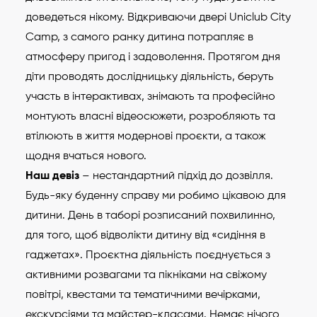
доведеться нікому. Відкриваючи двері Uniclub City
Camp, з самого ранку дитина потрапляє в
атмосферу пригод і задоволення. Протягом дня
діти проводять дослідницьку діяльність, беруть
участь в інтерактивах, знімають та професійно
монтують власні відеосюжети, розробляють та
втілюють в життя модернові проєкти, а також
щодня вчаться нового.
Наш девіз
– нестандартний підхід до дозвілля.
Будь-яку буденну справу ми робимо цікавою для
дитини. День в таборі розписаний похвилинно,
для того, щоб відволікти дитину від «сидіння в
гаджетах». Проєктна діяльність поєднується з
активними розвагами та пікніками на свіжому
повітрі, квестами та тематичними вечірками,
екскурсіями та майстер-класами. Немає нічого