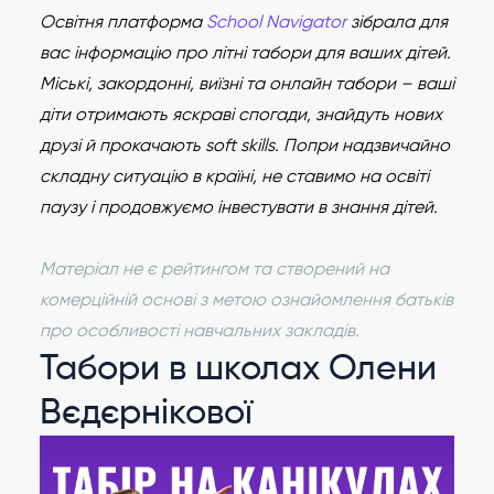
Освітня платформа
School Navigator
зібрала для
вас інформацію про літні табори для ваших дітей.
Міські, закордонні, виїзні та онлайн табори – ваші
діти отримають яскраві спогади, знайдуть нових
друзі й прокачають soft skills. Попри надзвичайно
складну ситуацію в країні, не ставимо на освіті
паузу і продовжуємо інвестувати в знання дітей.
Матеріал не є рейтингом та створений на
комерційній основі з метою ознайомлення батьків
про особливості навчальних закладів.
Табори в школах Олени
Вєдєрнікової