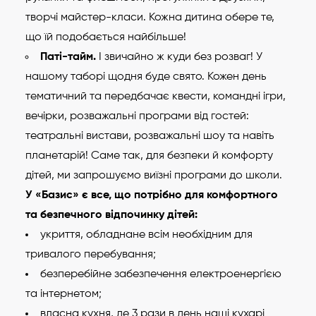
творчі майстер-класи. Кожна дитина обере те,
що їй подобається найбільше!
Паті-тайм.
І звичайно ж куди без розваг! У
нашому таборі щодня буде свято. Кожен день
тематичний та передбачає квести, командні ігри,
вечірки, розважальні програми від гостей:
театральні вистави, розважальні шоу та навіть
планетарій! Саме так, для безпеки й комфорту
дітей, ми запрошуємо виїзні програми до школи.
У «Базис» є все, що потрібно для комфортного
та безпечного відпочинку дітей:
укриття, обладнане всім необхідним для
тривалого перебування;
безперебійне забезпечення електроенергією
та інтернетом;
власна кухня, де 3 рази в день наші кухарі