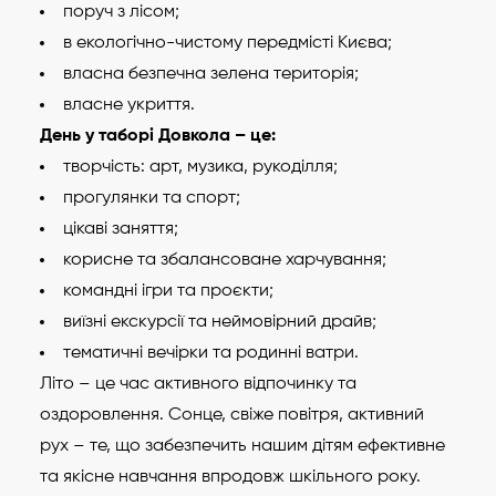
поруч з лісом;
в екологічно-чистому передмісті Києва;
власна безпечна зелена територія;
власне укриття.
День у таборі Довкола – це:
творчість: арт, музика, рукоділля;
прогулянки та спорт;
цікаві заняття;
корисне та збалансоване харчування;
командні ігри та проєкти;
виїзні екскурсії та неймовірний драйв;
тематичні вечірки та родинні ватри.
Літо – це час активного відпочинку та
оздоровлення. Сонце, свіже повітря, активний
рух – те, що забезпечить нашим дітям ефективне
та якісне навчання впродовж шкільного року.