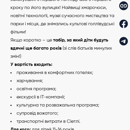
кроку по його вулицях! Найвищі хмарочоси,
новітні технології, музеї сучасного мистецтва та
парки і місця, де знімались культові голлівудські
фільми!
Якщо коротко – це
табір, за який діти будуть
вдячні ще багато років
(зі слів батьків минулих
змін!)
У вартість входить:
проживання в комфортних готелях;
харчування;
освітня програма;
екскурсії в IT-компанії;
культурна та розважальна програма;
супровід вожатого;
транспортні витрати в Сіетлі.
Для кого:
для дітей 11-16 років.