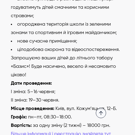
годуватимуть дітей смачними та корисними
стравами;
огороджена територія школи із зеленими
зонами та спортивним й ігровим майданчиком;
нове сучасне приміщення;
цілодобова охорона та відеоспостереження.
Запрошуємо ваших дітей до літнього табору
«Базис»! Буде насичено, весело й несамовито
цікаво!
Дати проведення:
І зміна: 5–16 червня;
ІІ зміна: 19–30 червня.
Місце проведення:
Київ, вул. Кожум’яцька, 12-Б.
Графік:
пн–пт, 08:30–18:00.
Вартість:
за одну зміну (2 тижні) – 18000 грн.
Більше інформації і реєстрацію знайдете тут