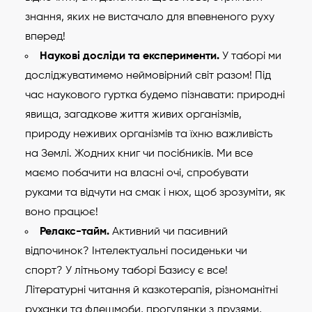
знання, яких не вистачало для впевненого руху
вперед!
Наукові досліди та експерименти.
У таборі ми
досліджуватимемо неймовірний світ разом! Під
час наукового гуртка будемо пізнавати: природні
явища, загадкове життя живих організмів,
природу неживих організмів та їхню важливість
на Землі. Жодних книг чи посібників. Ми все
маємо побачити на власні очі, спробувати
руками та відчути на смак і нюх, щоб зрозуміти, як
воно працює!
Релакс-тайм.
Активний чи пасивний
відпочинок? Інтелектуальні посиденьки чи
спорт? У літньому таборі Базису є все!
Літературні читання й казкотерапія, різноманітні
руханки та флешмоби, прогулянки з друзями,