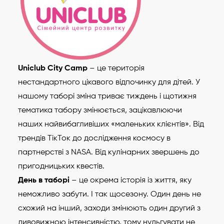
Uniclub City Camp
– це територія
нестандартного цікавого відпочинку для дітей. У
нашому таборі зміна триває тиждень і щотижня
тематика табору змінюється, зацікавлюючи
наших найвибагливіших «маленьких клієнтів». Від
трендів ТікТок до дослідження космосу в
партнерстві з NASA. Від кулінарних звершень до
пригодницьких квестів.
День в таборі
– це окрема історія із життя, яку
неможливо забути. І так щосезону. Один день не
схожий на інший, заходи змінюють один другий з
дивовижною інтенсивністю, тому нудьгувати не