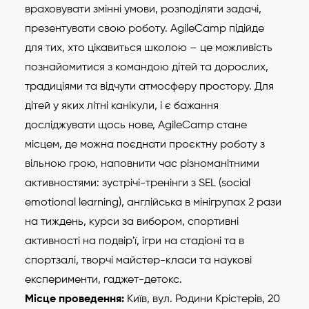
враховувати змінні умови, розподіляти задачі,
презентувати свою роботу. AgileCamp підійде
для тих, хто цікавиться школою – це можливість
познайомитися з командою дітей та дорослих,
традиціями та відчути атмосферу простору. Для
дітей у яких літні канікули, і є бажання
досліджувати щось нове, AgileCamp стане
місцем, де можна поєднати проєктну роботу з
вільною грою, наповнити час різноманітними
активностями: зустрічі-тренінги з SEL (social
emotional learning), англійська в мінігрупах 2 рази
на тиждень, курси за вибором, спортивні
активності на подвір'ї, ігри на стадіоні та в
спортзалі, творчі майстер-класи та наукові
експерименти, гаджет-детокс.
Місце проведення:
Київ, вул. Родини Крістерів, 20