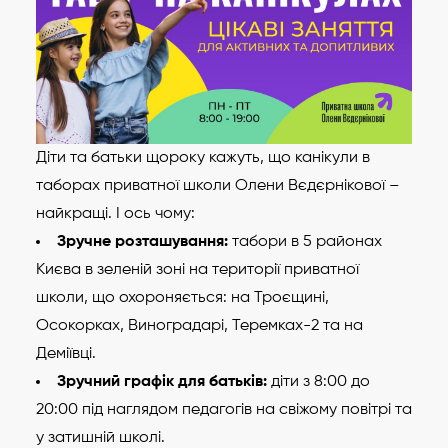
Діти та батьки щороку кажуть, що канікули в
таборах приватної школи Олени Вєдєрнікової –
найкращі. І ось чому:
Зручне розташування:
табори в 5 районах
Києва в зеленій зоні на території приватної
школи, що охороняється: на Троєщині,
Осокорках, Виноградарі, Теремках-2 та на
Деміївці.
Зручний графік для батьків:
діти з 8:00 до
20:00 під наглядом педагогів на свіжому повітрі та
у затишній школі.