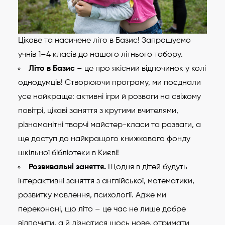
Цікаве та насичене літо в Базис! Запрошуємо
учнів 1–4 класів до нашого літнього табору.
Літо в Базис
– це про якісний відпочинок у колі
однодумців! Створюючи програму, ми поєднали
усе найкраще: активні ігри й розваги на свіжому
повітрі, цікаві заняття з крутими вчителями,
різноманітні творчі майстер-класи та розваги, а
ще доступ до найкращого книжкового фонду
шкільної бібліотеки в Києві!
Розвивальні заняття.
Щодня в дітей будуть
інтерактивні заняття з англійської, математики,
розвитку мовлення, психології. Адже ми
переконані, що літо – це час не лише добре
відпочити, а й дізнатися щось нове, отримати