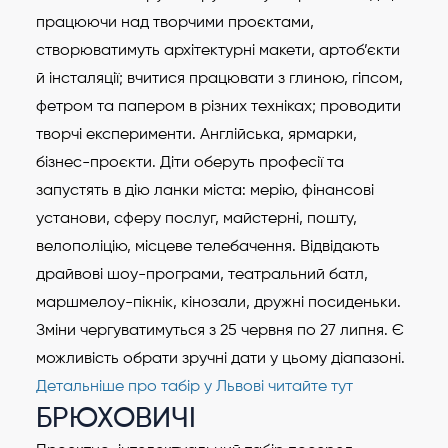
працюючи над творчими проєктами,
створюватимуть архітектурні макети, артоб’єкти
й інсталяції; вчитися працювати з глиною, гіпсом,
фетром та папером в різних техніках; проводити
творчі експерименти. Англійська, ярмарки,
бізнес-проєкти. Діти оберуть професії та
запустять в дію ланки міста: мерію, фінансові
установи, сферу послуг, майстерні, пошту,
велополіцію, місцеве телебачення. Відвідають
драйвові шоу-програми, театральний батл,
маршмелоу-пікнік, кінозали, дружні посиденьки.
Зміни чергуватимуться з 25 червня по 27 липня. Є
можливість обрати зручні дати у цьому діапазоні.
Детальніше про табір у Львові читайте тут
БРЮХОВИЧІ