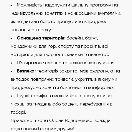
Можливість надолужити шкільну програму на
індивідуальних заняттях з найкращими вчителями,
якщо дитина багато пропустила впродовж
навчального року.
Оснащена територія:
басейн, батут,
майданчики для ігор, спорту та проєктів, всі
матеріали для творчості, книжки та інвентар
П'ятиразове смачне та поживне харчування.
Безпека:
територія закрита, має охорону, а на
випадок повітряних тривог є укриття, в якому ми
продовжуємо заняття безпечно та комфортно.
Гнучкі тарифи та можливість сплачувати за
місяць, за тиждень або за день перебування в
таборі.
Приватна школа Олени Вєдєрнікової завжди
рада новим і старим друзям!