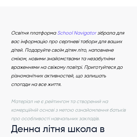
Освітня платформа
School Navigator
зібрала для
вас інформацію про серпневі табори для ваших
дітей. Подаруйте своїм дітям літо, наповнене
сміхом, новими знайомствами та незабутніми
враженнями на свіжому повітрі. Приготуйтеся до
різноманітних активностей, що залишать
спогади на все життя.
Матеріал не є рейтингом та створений на
комерційній основі з метою ознайомлення батьків
про особливості навчальних закладів.
Денна літня школа в