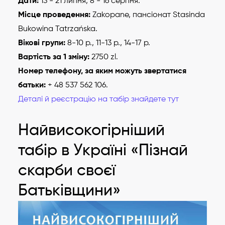
Дати:
13 - 21 липня, 8 - 16 серпня.
Місце проведення:
Zakopane, пансіонат Stasinda
Bukowina Tatrzańska.
Вікові групи:
8-10 р., 11-13 р., 14-17 р.
Вартість за 1 зміну:
2750 zl.
Номер телефону, за яким можуть звертатися
батьки:
+ 48 537 562 106.
Деталі й реєстрацію на табір знайдете тут
Найвисокогірніший
табір в Україні «Пізнай
скарби своєї
Батьківщини»