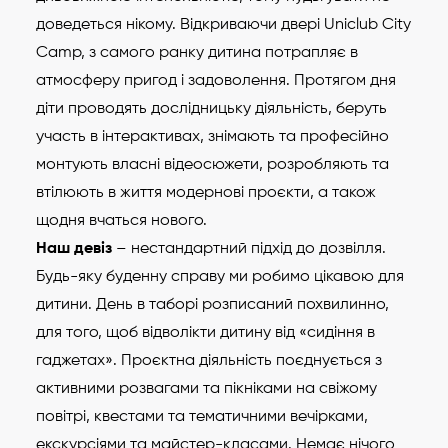
доведеться нікому. Відкриваючи двері Uniclub City
Camp, з самого ранку дитина потрапляє в
атмосферу пригод і задоволення. Протягом дня
діти проводять дослідницьку діяльність, беруть
участь в інтерактивах, знімають та професійно
монтують власні відеосюжети, розробляють та
втілюють в життя модернові проєкти, а також
щодня вчаться нового.
Наш девіз
– нестандартний підхід до дозвілля.
Будь-яку буденну справу ми робимо цікавою для
дитини. День в таборі розписаний похвилинно,
для того, щоб відволікти дитину від «сидіння в
гаджетах». Проєктна діяльність поєднується з
активними розвагами та пікніками на свіжому
повітрі, квестами та тематичними вечірками,
екскурсіями та майстер-класами. Немає нічого