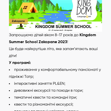
Запрошуємо дітей віком 8-17 років до
Kingdom
Summer School Zakopane 2023
!
Це буде найкрутіше літо, яке запам’ятають ваші
діти!
У програмі:
проживання у комфортабельному пансіонаті у
підніжжі Татр;
інтерактивні заняття PL&EN;
дивовижні екскурсії та походи в гори;
тематичні квести та командні ігри;
квести та різноманітні екскурсії;