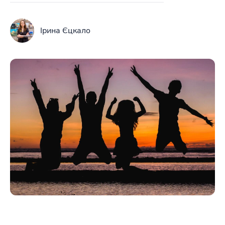
Ірина Єцкало