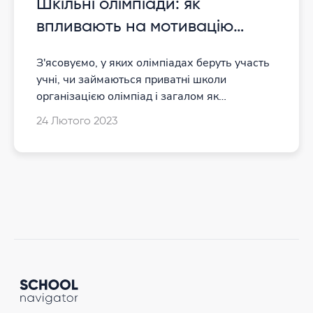
Шкільні олімпіади: як
впливають на мотивацію
дітей і як до них ставляться
З'ясовуємо, у яких олімпіадах беруть участь
приватні школи
учні, чи займаються приватні школи
організацією олімпіад і загалом як
ставляться до такої активності
24 Лютого 2023