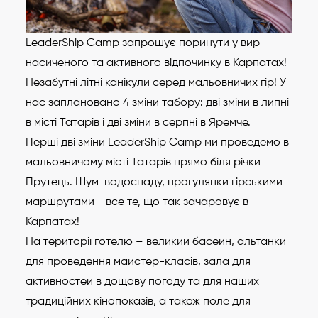
LeaderShip Camp запрошує поринути у вир
насиченого та активного відпочинку в Карпатах!
Незабутні літні канікули серед мальовничих гір! У
нас заплановано 4 зміни табору: дві зміни в липні
в місті Татарів і дві зміни в серпні в Яремче.
Перші дві зміни LeaderShip Camp ми проведемо в
мальовничому місті Татарів прямо біля річки
Прутець. Шум водоспаду, прогулянки гірськими
маршрутами - все те, що так зачаровує в
Карпатах!
На території готелю – великий басейн, альтанки
для проведення майстер-класів, зала для
активностей в дощову погоду та для наших
традиційних кінопоказів, а також поле для