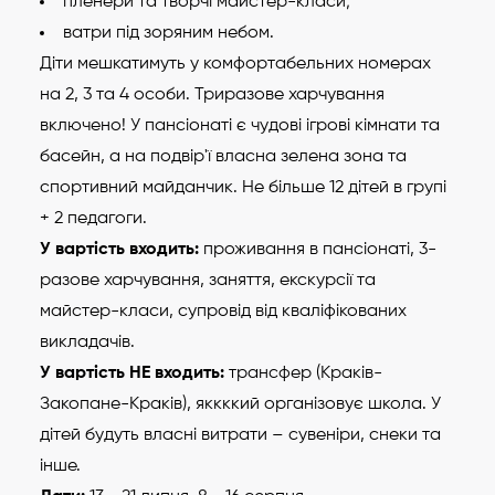
пленери та творчі майстер-класи;
ватри під зоряним небом.
Діти мешкатимуть у комфортабельних номерах
на 2, 3 та 4 особи. Триразове харчування
включено! У пансіонаті є чудові ігрові кімнати та
басейн, а на подвір'ї власна зелена зона та
спортивний майданчик. Не більше 12 дітей в групі
+ 2 педагоги.
У вартість входить:
проживання в пансіонаті, 3-
разове харчування, заняття, екскурсії та
майстер-класи, супровід від кваліфікованих
викладачів.
У вартість НЕ входить:
трансфер (Краків-
Закопане-Краків), яккккий організовує школа. У
дітей будуть власні витрати – сувеніри, снеки та
інше.