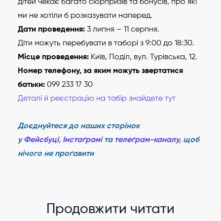
дітей чекає багато сюрпризів та бонусів, про які
ми не хотіли б розказувати наперед.
Дати проведення:
3 липня – 11 серпня.
Діти можуть перебувати в таборі з 9:00 до 18:30.
Місце проведення:
Київ, Поділ, вул. Турівська, 12.
Номер телефону, за яким можуть звертатися
батьки:
099 233 17 30
Деталі й реєстрацію на табір знайдете тут
Доєднуйтеся до наших сторінок
у
Фейсбуці
,
Інстаґрамі
та
телеґрам-каналу
, щоб
нічого не проґавити
Продовжити читати