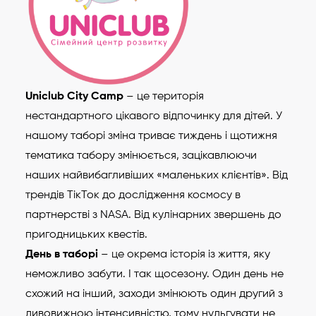
Uniclub City Camp
– це територія
нестандартного цікавого відпочинку для дітей. У
нашому таборі зміна триває тиждень і щотижня
тематика табору змінюється, зацікавлюючи
наших найвибагливіших «маленьких клієнтів». Від
трендів ТікТок до дослідження космосу в
партнерстві з NASA. Від кулінарних звершень до
пригодницьких квестів.
День в таборі
– це окрема історія із життя, яку
неможливо забути. І так щосезону. Один день не
схожий на інший, заходи змінюють один другий з
дивовижною інтенсивністю, тому нудьгувати не