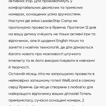
активних ігор. Діти проживатимуть у
комфортабельних двомісних та тримісних
номерах, оснащених усіма зручностями.
Наступні дві зміни LeaderShip Camp ми
пропонуємо провести в Яремче. Протягом 12 днів
на вашу дитину очікують не тільки активні ігри та
відпочинок, але й щоденні English Hours та
заняття з новітніх технологій, де діти дізнаються
багато нового про можливості штучного
інтелекту та як його використовувати в навчанні
й творчості.
Останній місяць літа ми запрошуємо провести в
неймовірно затишному готелі WellLаnd в самому
серці Яремче. Це місце створене з любов’ю для
найкращого відпочинку ваших дітлахів! Готель
преміумкласу, сучасні оснащені номери, 2