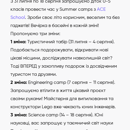
З 31 липня по 18 серпня запрошуємо діток 0-5
класів провести час у Summer camps з
ACE
School
. Зроби своє літо корисним, веселим та без
гаджетів! Вечірка в басейні в кожній зміні!
Пропонуємо три зміни:
1 зміна:
Туристичний табір (31 липня – 4 серпня).
Подобається подорожувати, відкривати нові
цікаві місцини, досліджувати навколишній світ?
Тоді ВПЕРЕД у захопливу подорож із досвідченим
туристом та друзями.
2 зміна:
Engineering camp (7 серпня – 11 серпня).
Запрошуємо втілити в життя цікавий проєкт
своїми руками! Майстерня для випилювання та
конструктори Lego вже чекають юних інженерів.
3 зміна:
Science camp (14 – 18 серпня). Юні
науковці, вас запрошує у таємничий світ науки