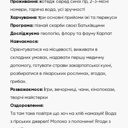
Проживання: к
отедж серед синіх гір, 2-3-місні
номери, гаряча вода, усі зручності
Харчування: т
ри основні прийоми їжі та перекуси
Програма:
пізнай скарби своєї Батьківщини
Досліджуємо
геологію, флору та фауну Карпат
Навчаємося:
Орієнтуватися на місцевості, виживати в
складних умовах, надавати першу медичну
допомогу, готувати страви закарпатської кухні,
розбиратися в лікарських рослинах, ягодах,
грибах.
Розважаємося: і
гри, вечорниці, чани, кінопокази,
творчі майстерки
Оздоровлення:
Та там таке повітря що хоч на хліб намазуй! Вода
з гірських джерел! Молоко з полонини! Ягоди з