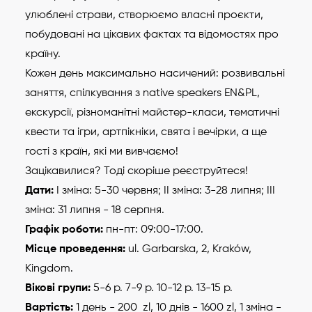
улюблені страви, створюємо власні проєкти,
побудовані на цікавих фактах та відомостях про
країну.
Кожен день максимально насичений: розвивальні
заняття, спілкування з native speakers EN&PL,
екскурсії, різноманітні майстер-класи, тематичні
квести та ігри, артпікніки, свята і вечірки, а ще
гості з країн, які ми вивчаємо!
Зацікавилися? Тоді скоріше реєструйтеся!
Дати:
І зміна: 5-30 червня; ІІ зміна: 3-28 липня; ІІІ
зміна: 31 липня - 18 серпня.
Графік роботи:
пн-пт: 09:00-17:00.
Місце проведення:
ul. Gаrbarska, 2, Kraków,
Kingdom.
Вікові групи:
5-6 р. 7-9 р. 10-12 р. 13-15 р.
Вартість:
1 день - 200 zl, 10 днів - 1600 zl, 1 зміна -