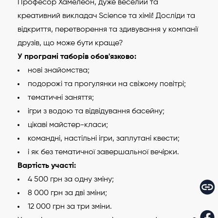
Професор Хамелеон, дуже веселий та
креативний викладач Science та хімії! Досліди та
відкриття, перетворення та здивування у компанії
друзів, що може бути краще?
У програмі таборів обов'язково:
нові знайомства;
подорожі та прогулянки на свіжому повітрі;
тематичні заняття;
ігри з водою та відвідування басейну;
цікаві майстер-класи;
командні, настільні ігри, заплутані квести;
і як без тематичної завершальної вечірки.
Вартість участі:
4 500 грн за одну зміну;
8 000 грн за дві зміни;
12 000 грн за три зміни.