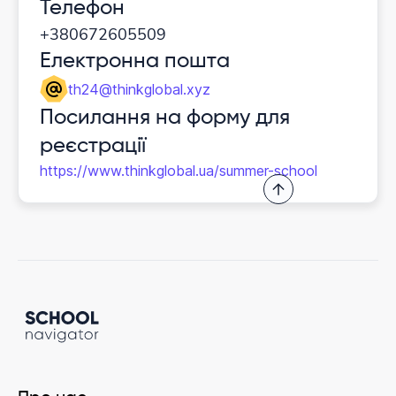
Телефон
+380672605509
Електронна пошта
th24@thinkglobal.xyz
Посилання на форму для
реєстрації
https://www.thinkglobal.ua/summer-school