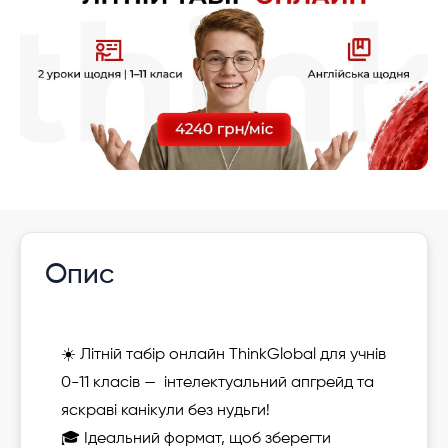
Опис
☀️ Літній табір онлайн ThinkGlobal для учнів
0-11 класів — інтелектуальний апгрейд та
яскраві канікули без нудьги!
🎓 Ідеальний формат, щоб зберегти