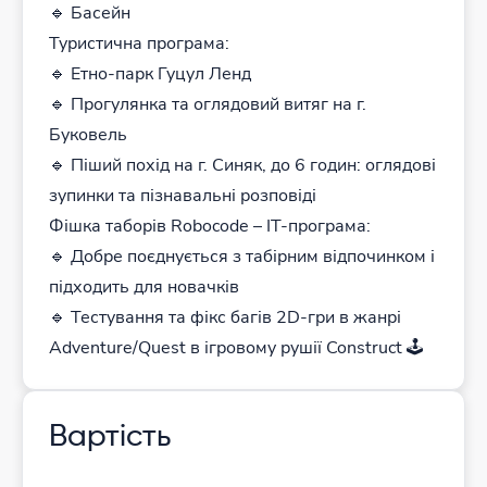
🔹 Басейн
Туристична програма:
🔹 Етно-парк Гуцул Ленд
🔹 Прогулянка та оглядовий витяг на г.
Буковель
🔹 Піший похід на г. Синяк, до 6 годин: оглядові
зупинки та пізнавальні розповіді
Фішка таборів Robocode – ІТ-програма:
🔹 Добре поєднується з табірним відпочинком і
підходить для новачків
🔹 Тестування та фікс багів 2D-гри в жанрі
Adventure/Quest в ігровому рушії Construct 🕹️
Вартість