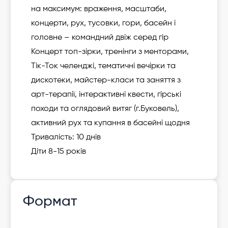
на максимум: враження, масштаби,
концерти, рух, тусовки, гори, басейн і
головне – командний двіж серед гір
Концерт топ-зірки, тренінги з менторами,
Тік-Ток челенджі, тематичні вечірки та
дискотеки, майстер-класи та заняття з
арт-терапії, інтерактивні квести, гірські
походи та оглядовий витяг (г.Буковель),
активний рух та купання в басейні щодня
Тривалість: 10 днів
Діти 8-15 років
Формат